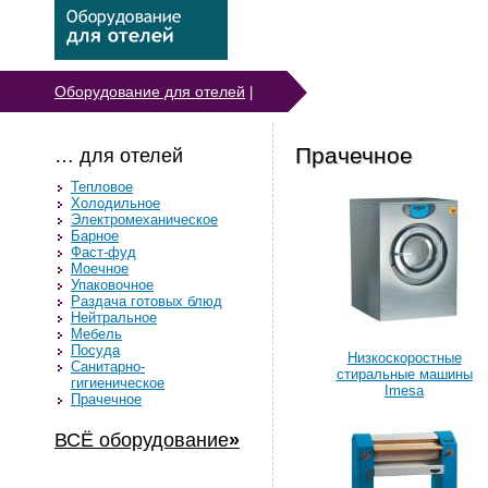
Оборудование для отелей
|
Прачечное
… для отелей
Тепловое
Холодильное
Электромеханическое
Барное
Фаст-фуд
Моечное
Упаковочное
Раздача готовых блюд
Нейтральное
Мебель
Посуда
Низкоскоростные
Санитарно-
стиральные машины
гигиеническое
Imesa
Прачечное
ВСЁ оборудование
»