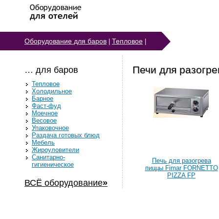
Оборудование для баров
Тепловое
|
|
Печи для разогре
… для баров
Тепловое
Холодильное
Барное
Фаст-фуд
Моечное
Весовое
Упаковочное
Раздача готовых блюд
Мебель
Жироуловители
Санитарно-
Печь для разогрева
гигиеническое
пиццы Fimar FORNETTO
PIZZA FP
ВСЁ оборудование
»